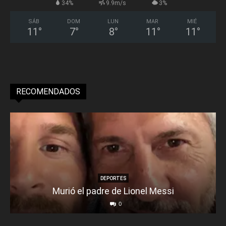
34%
9.9m/s
3%
SÁB
DOM
LUN
MAR
MIÉ
11
°
7
°
8
°
11
°
11
°
RECOMENDADOS
DEPORTES
Murió el padre de Lionel Messi
0