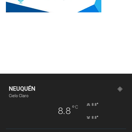
NEUQUÉN
Cielo Claro
°
8.8
°
C
8.8
°
8.8