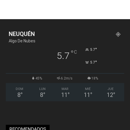
NEUQUÉN
Algo De Nubes
°
5.7
°
C
5.7
°
5.7
45%
6.2m/s
18%
DOM
LUN
MAR
MIÉ
JUE
8
°
8
°
11
°
11
°
12
°
RECOMENDADOS