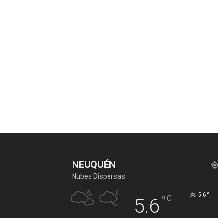
NEUQUÉN
Nubes Dispersas
°
5.6
°
C
5.6