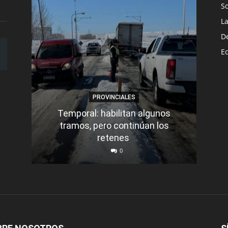
S
L
D
E
PROVINCIALES
Temporal: habilitan algunos
tramos, pero continúan los
Q
retenes
nu
0