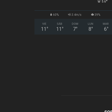
°
5.6
60%
3.4m/s
39%
VIE
SÁB
DOM
LUN
MAR
11
°
11
°
7
°
8
°
6
°