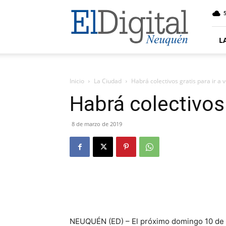
El
5
Digital
Neuquen
L
Inicio
La Ciudad
Habrá colectivos gratis para ir a 
Habrá colectivos 
8 de marzo de 2019
NEUQUÉN (ED) – El próximo domingo 10 de m