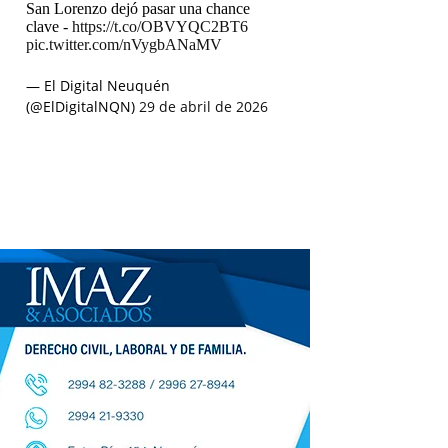
San Lorenzo dejó pasar una chance
clave -
https://t.co/OBVYQC2BT6
pic.twitter.com/nVygbANaMV
— El Digital Neuquén
(@ElDigitalNQN)
29 de abril de 2026