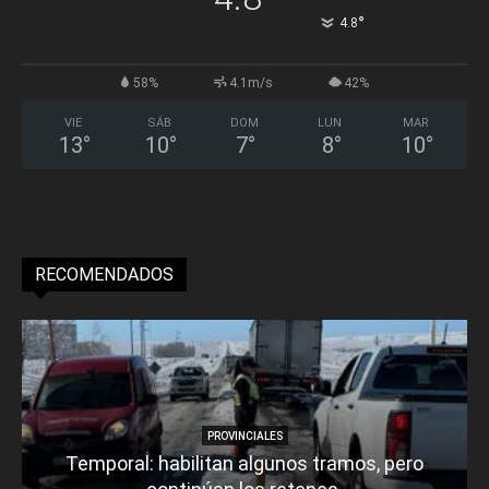
°
4.8
58%
4.1m/s
42%
VIE
SÁB
DOM
LUN
MAR
13
°
10
°
7
°
8
°
10
°
RECOMENDADOS
PROVINCIALES
Temporal: habilitan algunos tramos, pero