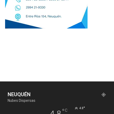
NEUQUÉN
Nubes Dispersas
°
4.8
°
C
4.8