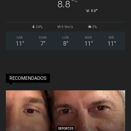
°
C
8.8
°
8.8
34%
9.9m/s
3%
SÁB
DOM
LUN
MAR
MIÉ
11
°
7
°
8
°
11
°
11
°
RECOMENDADOS
DEPORTES