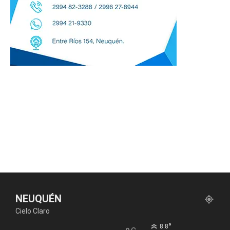
NEUQUÉN
Cielo Claro
°
8.8