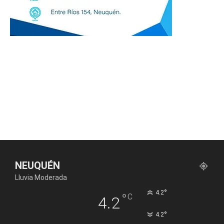
NEUQUÉN
Lluvia Moderada
°
4.2
°
C
4.2
°
4.2