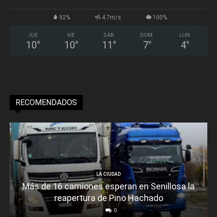
92%
4.7m/s
100%
JUE
VIE
SÁB
DOM
LUN
10
°
10
°
11
°
7
°
4
°
RECOMENDADOS
LA CIUDAD
Más de 16 camiones esperan en Senillosa la
reapertura de Pino Hachado
0