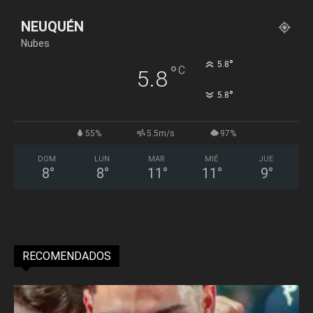
NEUQUÉN
Nubes
°
5.8
°
C
5.8
°
5.8
55%
5.5m/s
97%
DOM
LUN
MAR
MIÉ
JUE
8
°
8
°
11
°
11
°
9
°
RECOMENDADOS