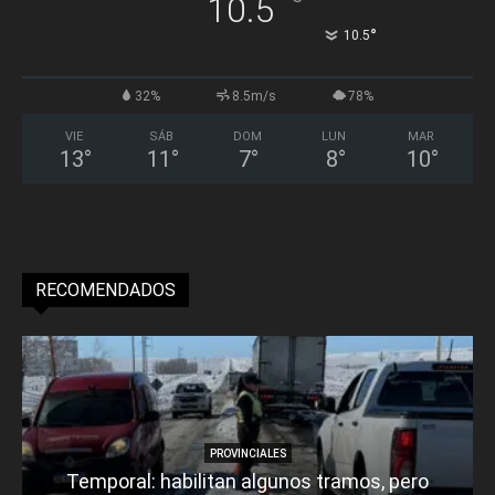
°
10.5
°
10.5
32%
8.5m/s
78%
VIE
SÁB
DOM
LUN
MAR
13
°
11
°
7
°
8
°
10
°
RECOMENDADOS
PROVINCIALES
Temporal: habilitan algunos tramos, pero