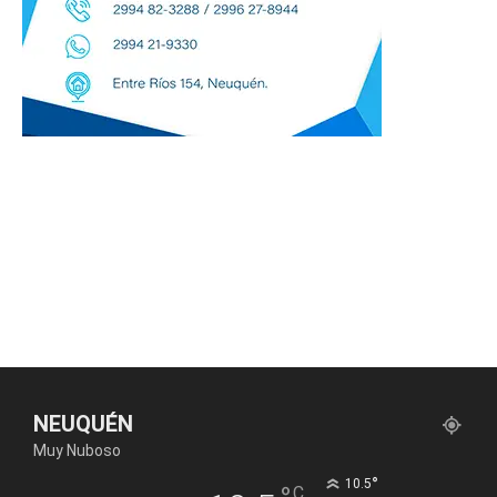
NEUQUÉN
Muy Nuboso
°
10.5
C