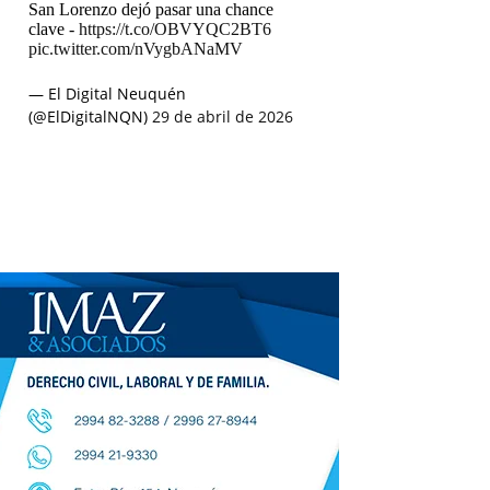
San Lorenzo dejó pasar una chance
clave -
https://t.co/OBVYQC2BT6
pic.twitter.com/nVygbANaMV
— El Digital Neuquén
(@ElDigitalNQN)
29 de abril de 2026