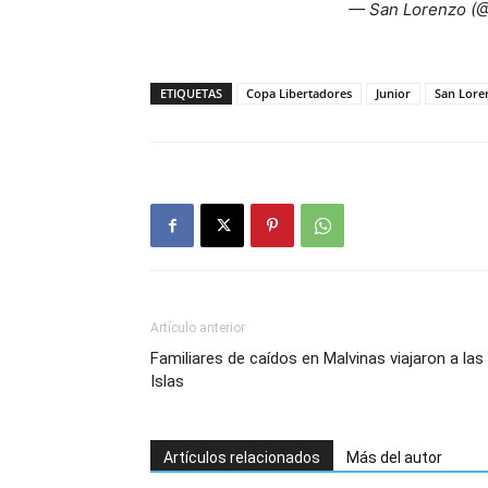
— San Lorenzo (
ETIQUETAS
Copa Libertadores
Junior
San Lore
Artículo anterior
Familiares de caídos en Malvinas viajaron a las
Islas
Artículos relacionados
Más del autor