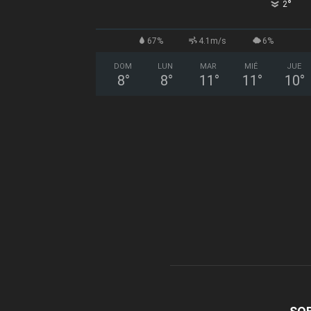
°
2
67%
4.1m/s
6%
DOM
LUN
MAR
MIÉ
JUE
8
°
8
°
11
°
11
°
10
°