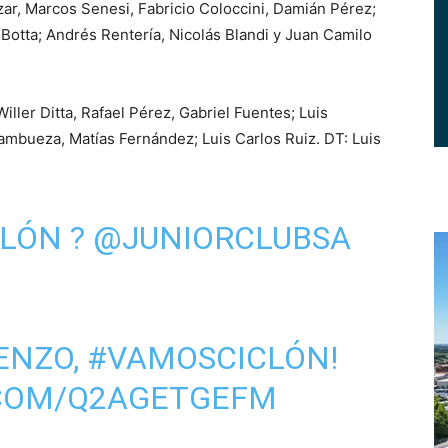
zar, Marcos Senesi, Fabricio Coloccini, Damián Pérez;
otta; Andrés Rentería, Nicolás Blandi y Juan Camilo
iller Ditta, Rafael Pérez, Gabriel Fuentes; Luis
 Sambueza, Matías Fernández; Luis Carlos Ruiz. DT: Luis
CLÓN
?
@JUNIORCLUBSA
ENZO
,
#VAMOSCICLÓN
!
.COM/Q2AGETGEFM