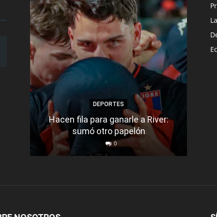
Pr
L
D
E
DEPORTES
Hacen fila para ganarle a River:
Bar
sumó otro papelón
0