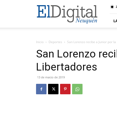
El
Digital
Neuquen
L
Inicio
Deportes
San Lorenzo recibe a Junior por la
San Lorenzo reci
Libertadores
13 de marzo de 2019