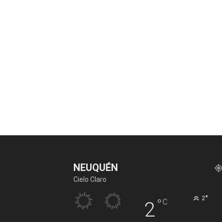
NEUQUÉN
Cielo Claro
°
2
°
C
2