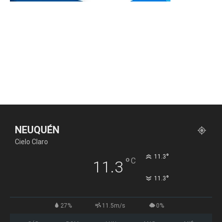
NEUQUÉN
Cielo Claro
°
11.3
°
C
11.3
°
11.3
27%
11.5m/s
0%