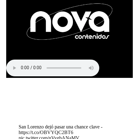
San Lorenzo dejó pasar una chance clave -
https://t.co/OBVYQC2BT6
pic.twitter.com/nVygbANaMV