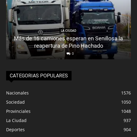
LA CIUDAD
Más de 16 camiones esperan en Senillosa la
reapertura de Pino Hachado
0
CATEGORIAS POPULARES
Nacionales
1576
Sociedad
1050
Provinciales
1048
La Ciudad
937
Deportes
904