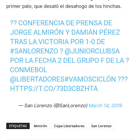
primer palo, que desató el desahogo de los hinchas.
??️ CONFERENCIA DE PRENSA DE
JORGE ALMIRÓN Y DAMIÁN PÉREZ
TRAS LA VICTORIA POR 1-0 DE
#SANLORENZO
?
@JUNIORCLUBSA
POR LA FECHA 2 DEL GRUPO F DE LA ?
CONMEBOL
@LIBERTADORES
#VAMOSCICLÓN
???
HTTPS://T.CO/73D3CBZHTA
— San Lorenzo (@SanLorenzo)
March 14, 2019
ETIQUETAS
Almirón
Copa Libertadores
San Lorenzo