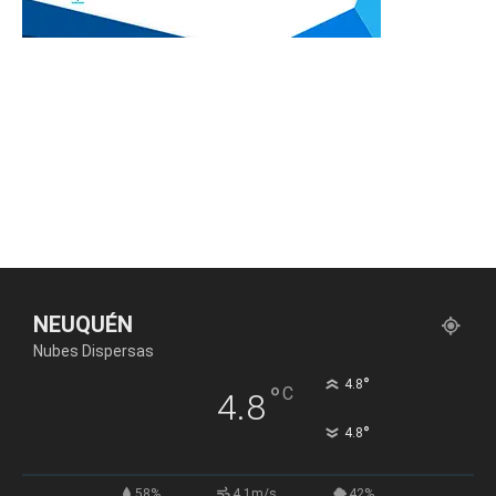
NEUQUÉN
Nubes Dispersas
°
4.8
°
C
4.8
°
4.8
58%
4.1m/s
42%