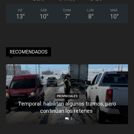
VIE
SÁB
DOM
LUN
MAR
13
°
10
°
7
°
8
°
10
°
RECOMENDADOS
PROVINCIALES
Temporal: habilitan algunos tramos, pero
continúan los retenes
0