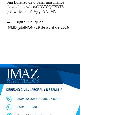
San Lorenzo dejó pasar una chance
clave -
https://t.co/OBVYQC2BT6
pic.twitter.com/nVygbANaMV
— El Digital Neuquén
(@ElDigitalNQN)
29 de abril de 2026