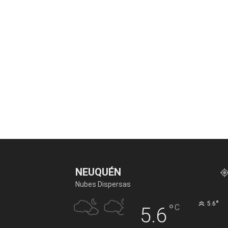
NEUQUÉN
Nubes Dispersas
°
5.6
°
C
5.6