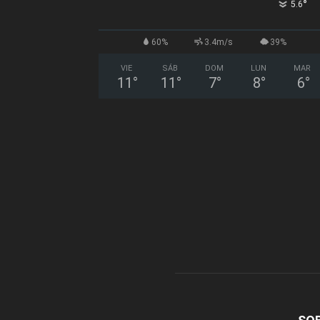
°
5.6
60%
3.4m/s
39%
VIE
SÁB
DOM
LUN
MAR
11
°
11
°
7
°
8
°
6
°