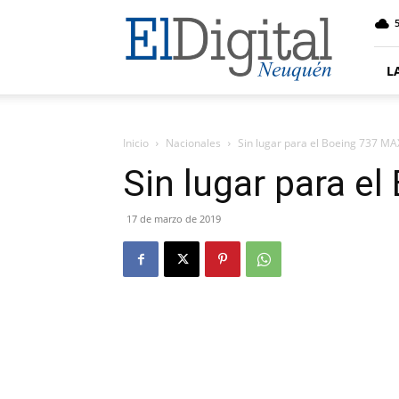
El
5
Digital
Neuquen
L
Inicio
Nacionales
Sin lugar para el Boeing 737 MA
Sin lugar para e
17 de marzo de 2019