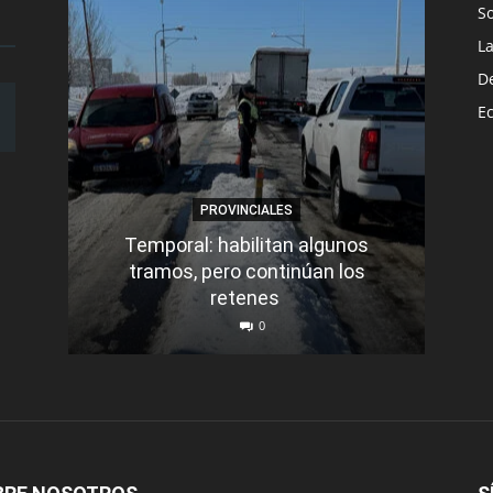
S
L
D
E
PROVINCIALES
Temporal: habilitan algunos
tramos, pero continúan los
Q
retenes
nu
0