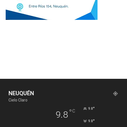
NEUQUÉN
Cielo Claro
°
9.8
°
C
9.8
°
9.8