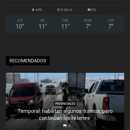
44%
8.4m/s
0%
JUE
VIE
SÁB
DOM
LUN
10
°
11
°
11
°
7
°
7
°
RECOMENDADOS
PROVINCIALES
Temporal: habilitan algunos tramos, pero
continúan los retenes
0