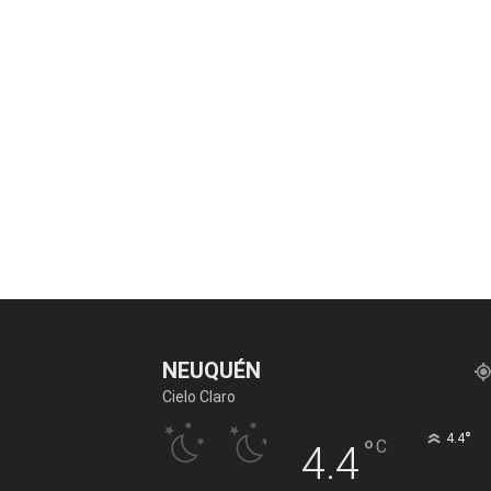
NEUQUÉN
Cielo Claro
°
4.4
°
C
4.4