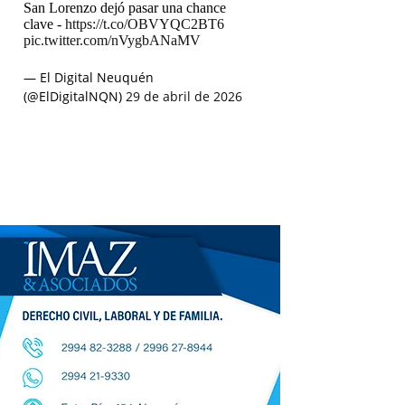
San Lorenzo dejó pasar una chance
clave -
https://t.co/OBVYQC2BT6
pic.twitter.com/nVygbANaMV
— El Digital Neuquén
(@ElDigitalNQN)
29 de abril de 2026