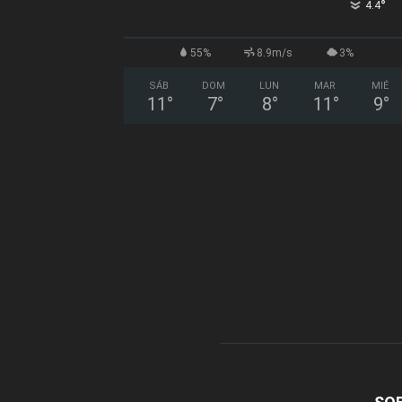
°
4.4
55%
8.9m/s
3%
SÁB
DOM
LUN
MAR
MIÉ
11
°
7
°
8
°
11
°
9
°