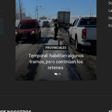
S
L
D
E
PROVINCIALES
Temporal: habilitan algunos
tramos, pero continúan los
Q
retenes
nu
0