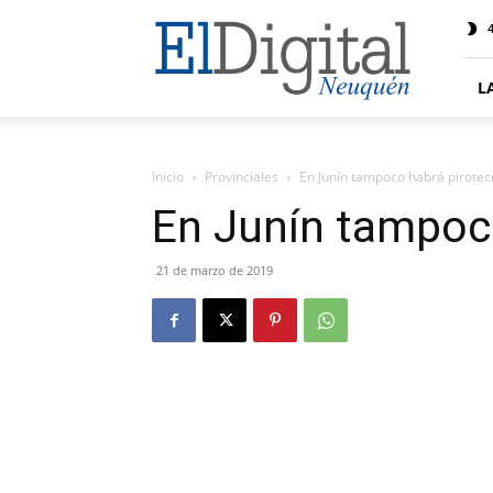
El
4
Digital
Neuquen
L
Inicio
Provinciales
En Junín tampoco habrá pirote
En Junín tampoc
21 de marzo de 2019