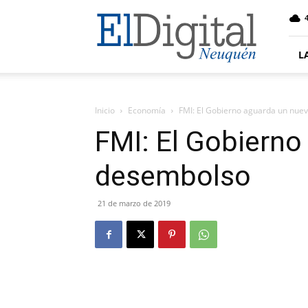
El
4
Digital
Neuquen
L
Inicio
Economía
FMI: El Gobierno aguarda un nue
FMI: El Gobierno
desembolso
21 de marzo de 2019