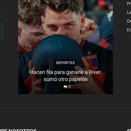
Pr
L
D
E
DEPORTES
Hacen fila para ganarle a River:
Bar
sumó otro papelón
0