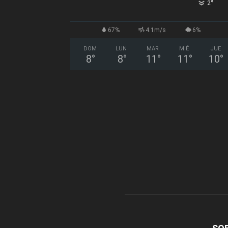
°
2
67%
4.1m/s
6%
DOM
LUN
MAR
MIÉ
JUE
8
°
8
°
11
°
11
°
10
°