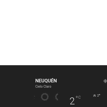
NEUQUÉN
Cielo Claro
°
2
°
C
2