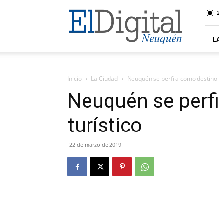
El
Digital
Neuquen
L
Inicio
La Ciudad
Neuquén se perfila como destino t
Neuquén se perf
turístico
22 de marzo de 2019