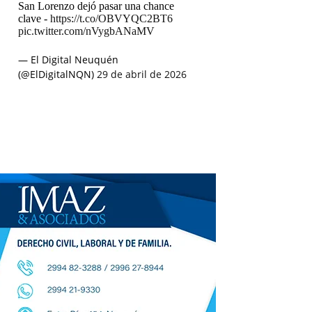
San Lorenzo dejó pasar una chance
clave -
https://t.co/OBVYQC2BT6
pic.twitter.com/nVygbANaMV
— El Digital Neuquén
(@ElDigitalNQN)
29 de abril de 2026