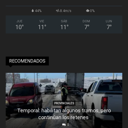
44%
8.4m/s
0%
JUE
VIE
SÁB
DOM
LUN
10
°
11
°
11
°
7
°
7
°
RECOMENDADOS
PROVINCIALES
Temporal: habilitan algunos tramos, pero
continúan los retenes
0