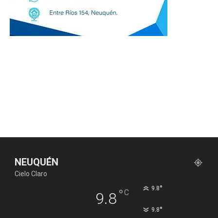
NEUQUÉN
Cielo Claro
°
9.8
°
C
9.8
°
9.8