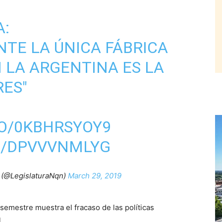
A
:
TE LA ÚNICA FÁBRICA
 LA ARGENTINA ES LA
ES"
CO/0KBHRSYOY9
M/DPVVVNMLYG
 (@LegislaturaNqn)
March 29, 2019
emestre muestra el fracaso de las políticas
.