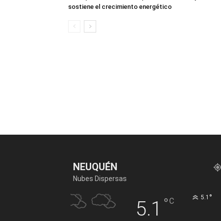
sostiene el crecimiento energético
NEUQUÉN
Nubes Dispersas
°
5.1
°
C
5.1