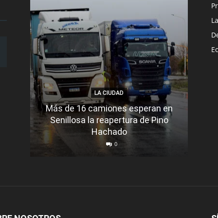
Pr
L
D
E
LA CIUDAD
Más de 16 camiones esperan en
Senillosa la reapertura de Pino
Se e
Hachado
0