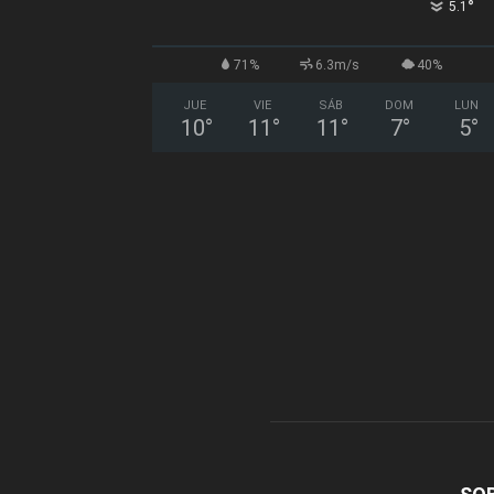
°
5.1
71%
6.3m/s
40%
JUE
VIE
SÁB
DOM
LUN
10
°
11
°
11
°
7
°
5
°