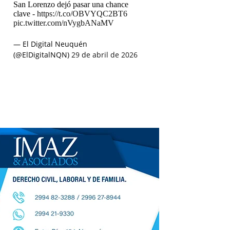
San Lorenzo dejó pasar una chance
clave -
https://t.co/OBVYQC2BT6
pic.twitter.com/nVygbANaMV
— El Digital Neuquén
(@ElDigitalNQN)
29 de abril de 2026