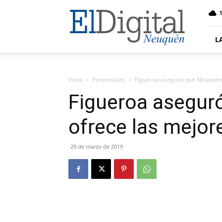
El
5
Digital
Neuquen
L
Inicio
Provinciales
Figueroa aseguró que Neuquén 
Figueroa asegur
ofrece las mejor
29 de marzo de 2019