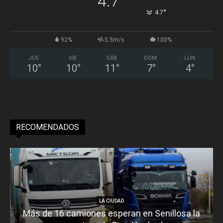
4.7
°
4.7
92%
5.5m/s
100%
JUE
VIE
SÁB
DOM
LUN
10
°
10
°
11
°
7
°
4
°
RECOMENDADOS
LA CIUDAD
Más de 16 camiones esperan en Senillosa la