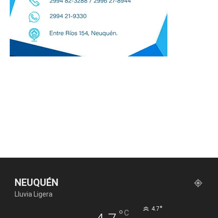
NEUQUÉN
Lluvia Ligera
°
4.7
°
C