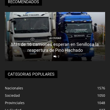
RECOMENDADOS
LA CIUDAD
Más de 16 camiones esperan en Senillosa la
reapertura de Pino Hachado
0
CATEGORIAS POPULARES
Nacionales
1576
Sociedad
1050
Provinciales
1048