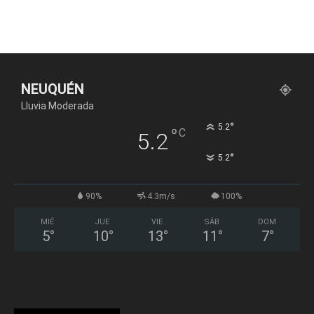
NEUQUÉN
Lluvia Moderada
°
5.2
°
C
5.2
°
5.2
90%
4.3m/s
100%
MIÉ
JUE
VIE
SÁB
DOM
5
°
10
°
13
°
11
°
7
°