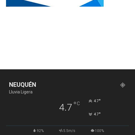
NEUQUÉN
Lluvia Ligera
°
4.7
°
C
4.7
°
4.7
92%
5.5m/s
100%