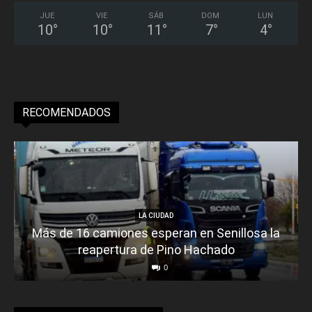
JUE
VIE
SÁB
DOM
LUN
10
°
10
°
11
°
7
°
4
°
RECOMENDADOS
LA CIUDAD
Más de 16 camiones esperan en Senillosa la
reapertura de Pino Hachado
0