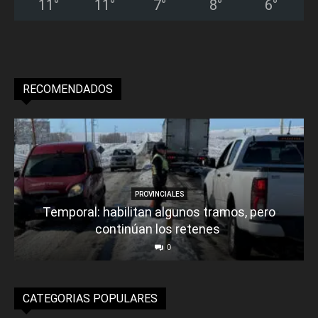
11
°
11
°
7
°
8
°
6
°
RECOMENDADOS
PROVINCIALES
Temporal: habilitan algunos tramos, pero
continúan los retenes
0
CATEGORIAS POPULARES