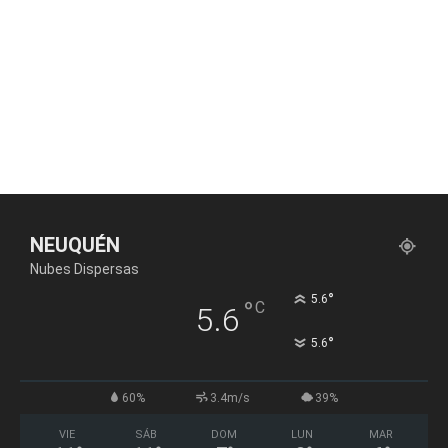
NEUQUÉN
Nubes Dispersas
°
5.6
°
C
5.6
°
5.6
60%
3.4m/s
39%
VIE
SÁB
DOM
LUN
MAR