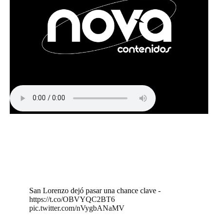
San Lorenzo dejó pasar una chance clave -
https://t.co/OBVYQC2BT6
pic.twitter.com/nVygbANaMV