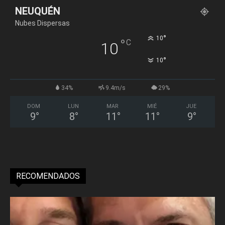
NEUQUÉN
Nubes Dispersas
°
10
°
C
10
°
10
34%
9.4m/s
29%
DOM
LUN
MAR
MIÉ
JUE
9
°
8
°
11
°
11
°
9
°
RECOMENDADOS