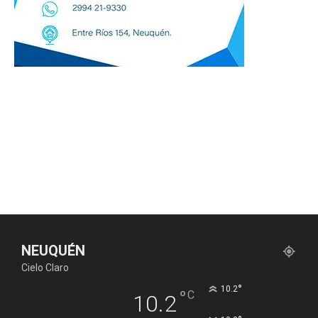
NEUQUÉN
Cielo Claro
°
10.2
°
C
10.2