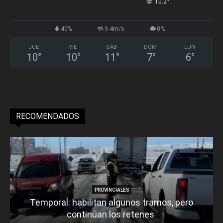
°
10.2
40%
9.4m/s
0%
JUE
VIE
SÁB
DOM
LUN
10
°
10
°
11
°
7
°
6
°
RECOMENDADOS
PROVINCIALES
Temporal: habilitan algunos tramos, pero
continúan los retenes