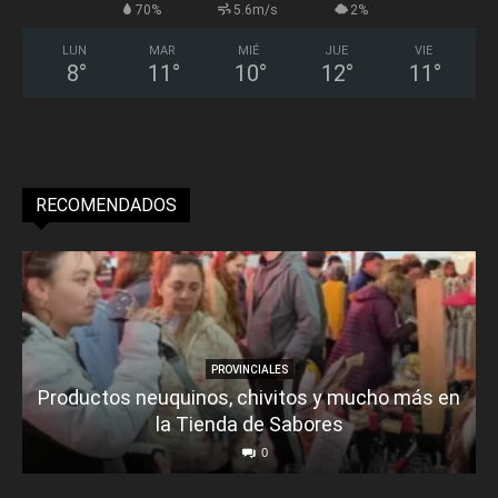
70%
5.6m/s
2%
LUN
MAR
MIÉ
JUE
VIE
8
°
11
°
10
°
12
°
11
°
RECOMENDADOS
PROVINCIALES
Productos neuquinos, chivitos y mucho más en
la Tienda de Sabores
0