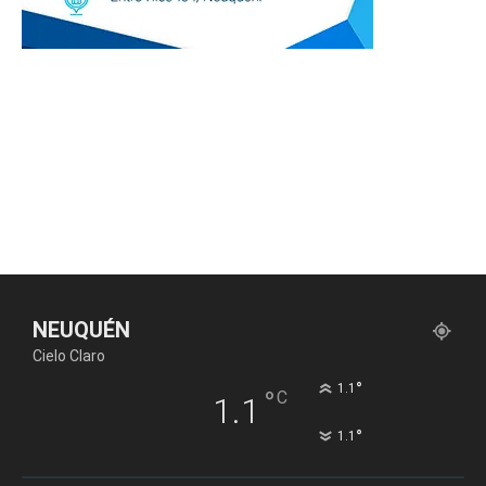
NEUQUÉN
Cielo Claro
°
1.1
°
C
1.1
°
1.1