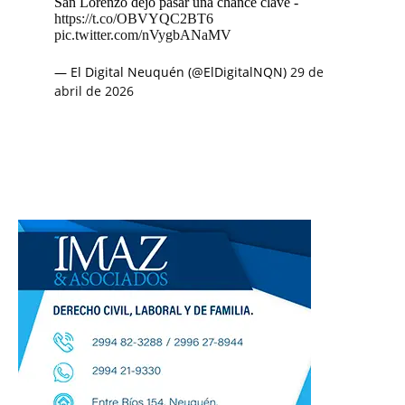
San Lorenzo dejó pasar una chance clave -
https://t.co/OBVYQC2BT6
pic.twitter.com/nVygbANaMV
— El Digital Neuquén (@ElDigitalNQN)
29 de
abril de 2026