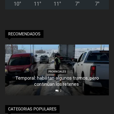
10
°
11
°
11
°
7
°
7
°
RECOMENDADOS
PROVINCIALES
Temporal: habilitan algunos tramos, pero
continúan los retenes
0
CATEGORIAS POPULARES