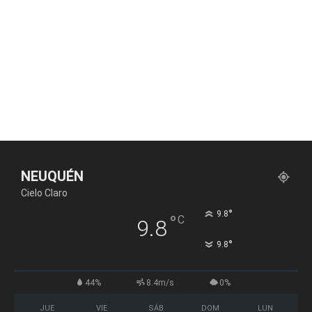
NEUQUÉN
Cielo Claro
°
9.8
°
C
9.8
°
9.8
44%
8.4m/s
0%
JUE
VIE
SÁB
DOM
LUN