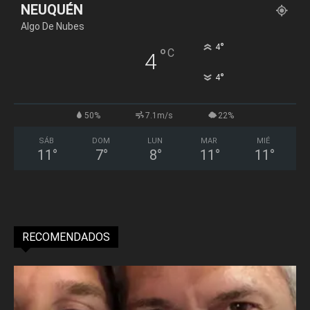
NEUQUÉN
Algo De Nubes
°
4
°
C
4
°
4
50%
7.1m/s
22%
SÁB
DOM
LUN
MAR
MIÉ
11
°
7
°
8
°
11
°
11
°
RECOMENDADOS