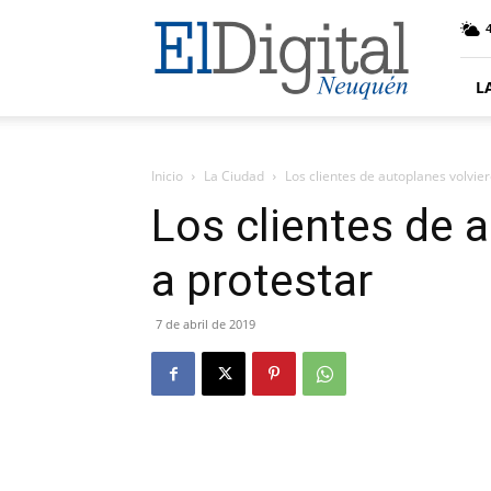
El
Digital
Neuquen
L
Inicio
La Ciudad
Los clientes de autoplanes volvie
Los clientes de 
a protestar
7 de abril de 2019