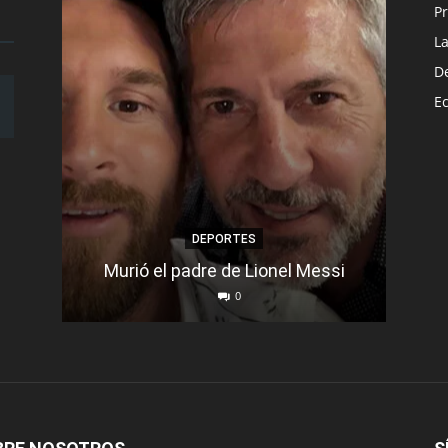
Pr
L
D
E
DEPORTES
Murió el padre de Lionel Messi
Se d
0