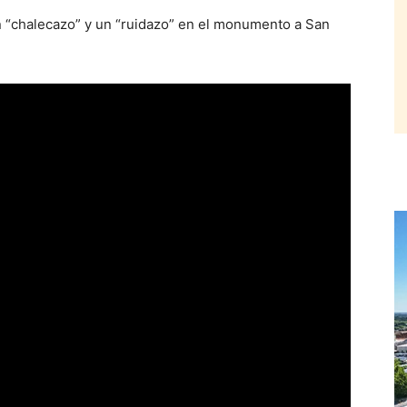
n “chalecazo” y un “ruidazo” en el monumento a San