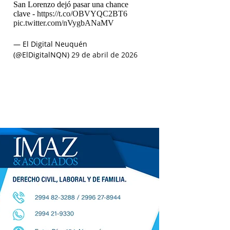
San Lorenzo dejó pasar una chance
clave -
https://t.co/OBVYQC2BT6
pic.twitter.com/nVygbANaMV
— El Digital Neuquén
(@ElDigitalNQN)
29 de abril de 2026