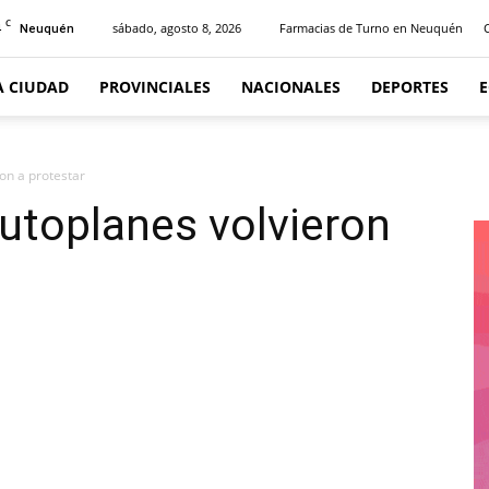
C
4
sábado, agosto 8, 2026
Farmacias de Turno en Neuquén
Neuquén
A CIUDAD
PROVINCIALES
NACIONALES
DEPORTES
ron a protestar
autoplanes volvieron