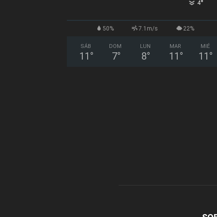
°
4
50%
7.1m/s
22%
SÁB
DOM
LUN
MAR
MIÉ
11
°
7
°
8
°
11
°
11
°