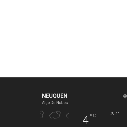
NEUQUÉN
Algo De Nubes
°
4
°
C
4