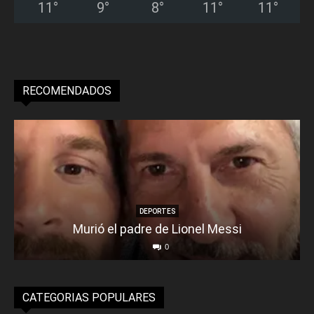
11
°
9
°
8
°
11
°
11
°
RECOMENDADOS
DEPORTES
Murió el padre de Lionel Messi
0
CATEGORIAS POPULARES