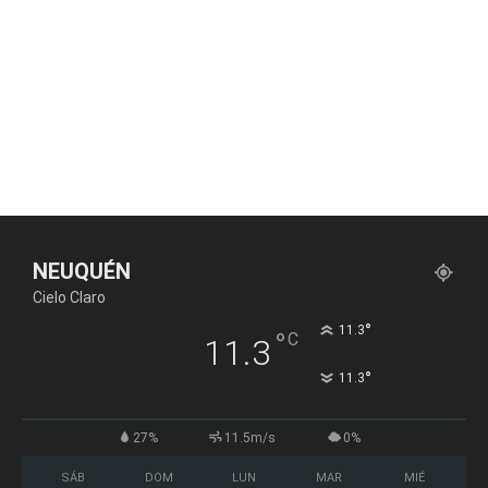
NEUQUÉN
Cielo Claro
°
11.3
°
C
11.3
°
11.3
27%
11.5m/s
0%
SÁB
DOM
LUN
MAR
MIÉ