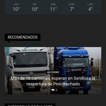
JUE
VIE
SÁB
DOM
LUN
10
°
10
°
11
°
7
°
4
°
RECOMENDADOS
LA CIUDAD
Más de 16 camiones esperan en Senillosa la
reapertura de Pino Hachado
0