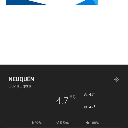
NEUQUÉN
Lluvia Ligera
°
4.7
°
C
4.7
°
4.7
92%
5.5m/s
100%