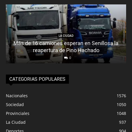
LA CIUDAD
Más de 16 camiones esperan en Senillosa la
reapertura de Pino Hachado
0
CATEGORIAS POPULARES
Nacionales
1576
Sociedad
1050
Provinciales
1048
La Ciudad
937
Deportes
904