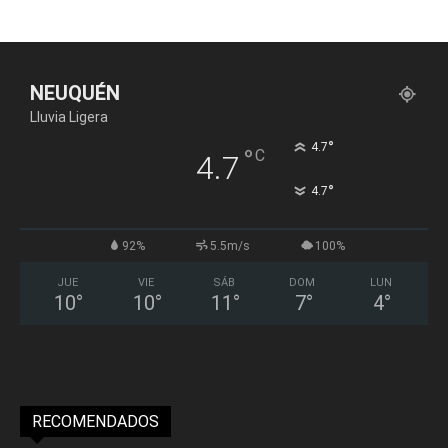
NEUQUÉN
Lluvia Ligera
°
4.7
°
C
4.7
°
4.7
92%
5.5m/s
100%
JUE
VIE
SÁB
DOM
LUN
10
°
10
°
11
°
7
°
4
°
RECOMENDADOS