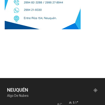
NEUQUÉN
Algo De Nubes
°
5.1
C