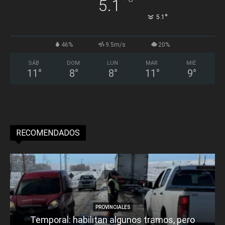
°
5.1
°
5.1
46%
9.5m/s
20%
SÁB
DOM
LUN
MAR
MIÉ
11
°
8
°
8
°
11
°
9
°
RECOMENDADOS
PROVINCIALES
Temporal: habilitan algunos tramos, pero