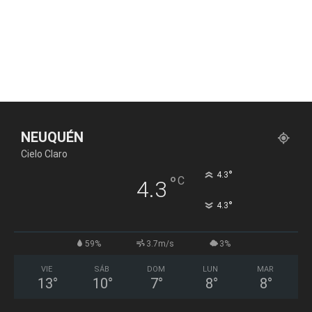
NEUQUÉN
Cielo Claro
°
4.3
°
C
4.3
°
4.3
59%
3.7m/s
3%
VIE
SÁB
DOM
LUN
MAR
13
°
10
°
7
°
8
°
8
°