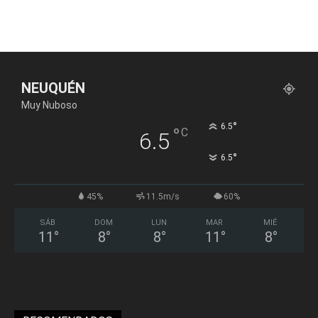
NEUQUÉN
Muy Nuboso
°
6.5
°
C
6.5
°
6.5
45%
11.5m/s
60%
SÁB
DOM
LUN
MAR
MIÉ
11
°
8
°
8
°
11
°
8
°