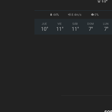
°
9.8
44%
8.4m/s
0%
JUE
VIE
SÁB
DOM
LUN
10
°
11
°
11
°
7
°
7
°