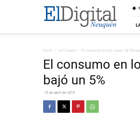
El
9
Digital
Neuquen
L
Inicio
La Ciudad
El consumo en los super de Neuq
El consumo en l
bajó un 5%
15 de abril de 2019