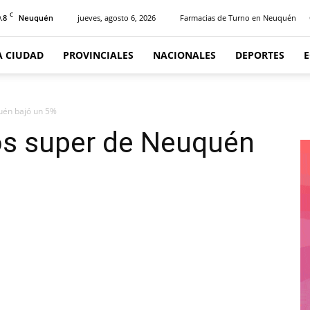
C
.8
jueves, agosto 6, 2026
Farmacias de Turno en Neuquén
Neuquén
A CIUDAD
PROVINCIALES
NACIONALES
DEPORTES
uén bajó un 5%
os super de Neuquén