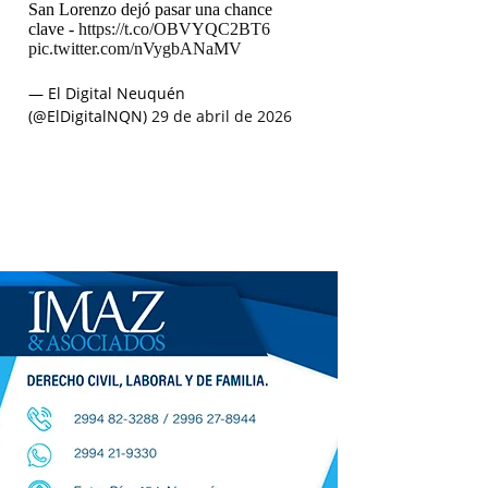
San Lorenzo dejó pasar una chance
clave -
https://t.co/OBVYQC2BT6
pic.twitter.com/nVygbANaMV
— El Digital Neuquén
(@ElDigitalNQN)
29 de abril de 2026