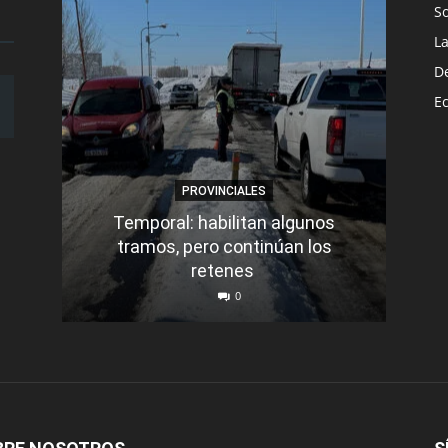
S
L
D
E
PROVINCIALES
Temporal: habilitan algunos
tramos, pero continúan los
Q
retenes
nu
0