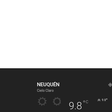
NEUQUÉN
Cielo Claro
°
9.8
°
C
9.8