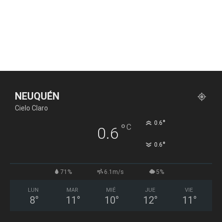
NEUQUÉN
Cielo Claro
°
0.6
°
C
0.6
°
0.6
71%
6.1m/s
5%
LUN
MAR
MIÉ
JUE
VIE
8
°
11
°
10
°
12
°
11
°