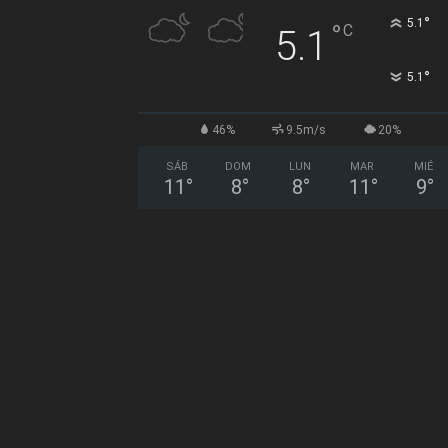
°
5.1
°
C
5.1
°
5.1
46%
9.5m/s
20%
SÁB
DOM
LUN
MAR
MIÉ
11
°
8
°
8
°
11
°
9
°