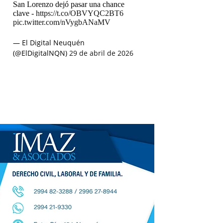
San Lorenzo dejó pasar una chance
clave -
https://t.co/OBVYQC2BT6
pic.twitter.com/nVygbANaMV
— El Digital Neuquén
(@ElDigitalNQN)
29 de abril de 2026