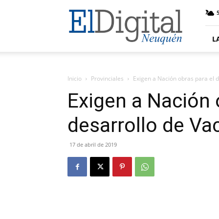
El
5
Digital
Neuquen
L
Inicio
Provinciales
Exigen a Nación obras para el 
Exigen a Nación 
desarrollo de V
17 de abril de 2019