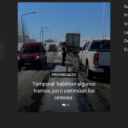
N
Pr
S
L
D
E
PROVINCIALES
Temporal: habilitan algunos
tramos, pero continúan los
Q
retenes
nu
0