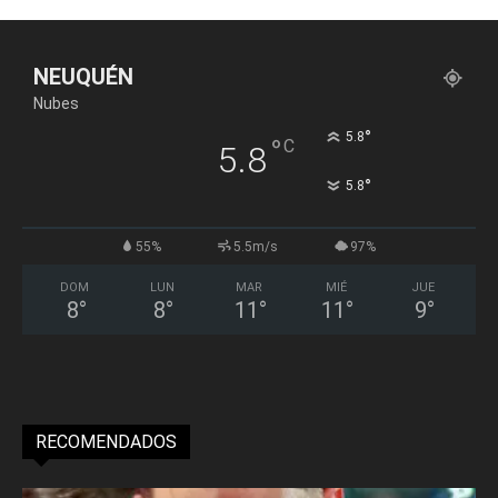
NEUQUÉN
Nubes
°
5.8
°
C
5.8
°
5.8
55%
5.5m/s
97%
DOM
LUN
MAR
MIÉ
JUE
8
°
8
°
11
°
11
°
9
°
RECOMENDADOS