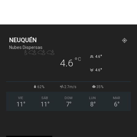
NEUQUÉN
Nubes Dispersas
°
4.6
°
C
4.6
°
4.6
62%
2.7m/s
35%
VIE
SÁB
DOM
LUN
MAR
11
°
11
°
7
°
8
°
6
°