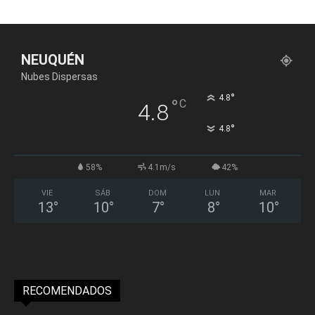
NEUQUÉN
Nubes Dispersas
°
4.8
°
C
4.8
°
4.8
58%
4.1m/s
42%
VIE
SÁB
DOM
LUN
MAR
13
°
10
°
7
°
8
°
10
°
RECOMENDADOS