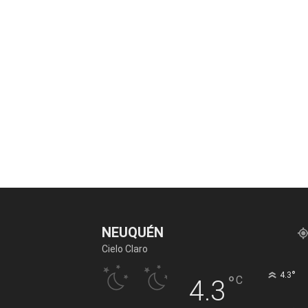
NEUQUÉN
Cielo Claro
°
4.3
°
C
4.3