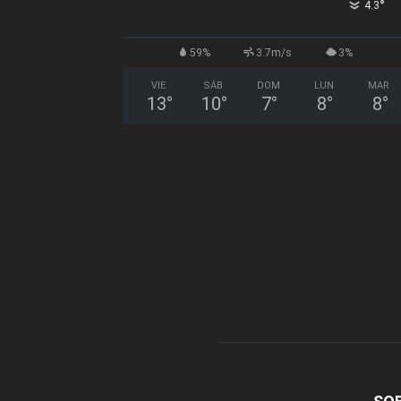
°
4.3
59%
3.7m/s
3%
VIE
SÁB
DOM
LUN
MAR
13
°
10
°
7
°
8
°
8
°