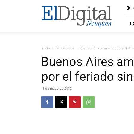
El
4
Digital
Neuquen
L
Inicio
Nacionales
Buenos Aires amaneció casi desie
Buenos Aires ama
por el feriado si
1 de mayo de 2019