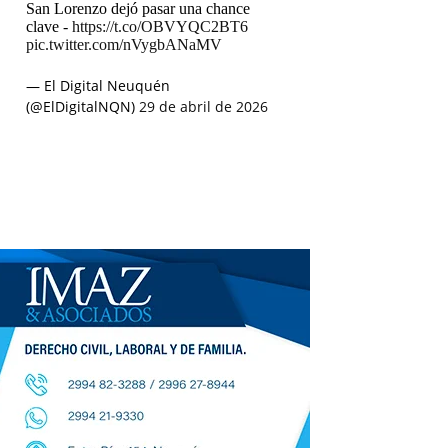
San Lorenzo dejó pasar una chance
clave -
https://t.co/OBVYQC2BT6
pic.twitter.com/nVygbANaMV
— El Digital Neuquén
(@ElDigitalNQN)
29 de abril de 2026