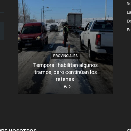
S
L
D
E
PROVINCIALES
Temporal: habilitan algunos
tramos, pero continúan los
Q
retenes
nu
0