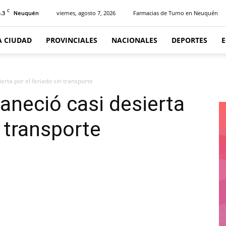
C
.3
viernes, agosto 7, 2026
Farmacias de Turno en Neuquén
Neuquén
A CIUDAD
PROVINCIALES
NACIONALES
DEPORTES
rta por el feriado sin transporte
neció casi desierta
n transporte