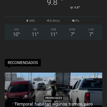
°
9.8
°
9.8
44%
8.4m/s
0%
JUE
VIE
SÁB
DOM
LUN
10
°
11
°
11
°
7
°
7
°
RECOMENDADOS
PROVINCIALES
Temporal: habilitan algunos tramos, pero