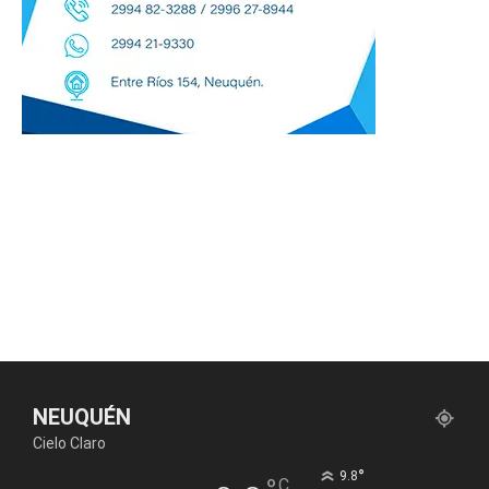
NEUQUÉN
Cielo Claro
°
9.8
C