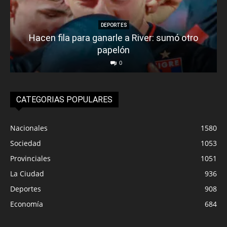
DEPORTES
Hacen fila para ganarle a River: sumó otro
papelón
0
CATEGORIAS POPULARES
Nacionales
1580
Sociedad
1053
Provinciales
1051
La Ciudad
936
Deportes
908
Economía
684