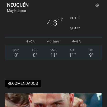
NEUQUÉN
Muy Nuboso
°
4.3
°
C
4.3
°
4.3
60%
3.1m/s
68%
DOM
LUN
MAR
MIÉ
JUE
8
°
8
°
11
°
11
°
9
°
RECOMENDADOS