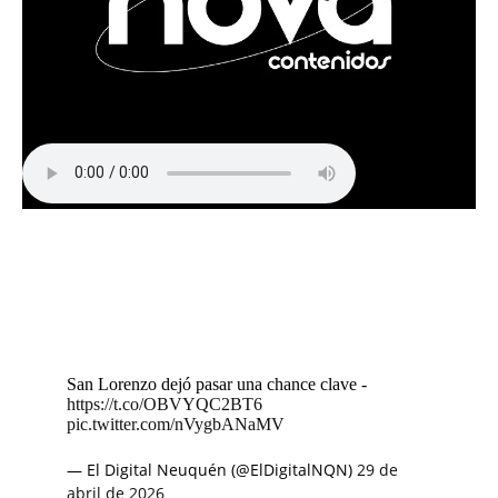
San Lorenzo dejó pasar una chance clave -
https://t.co/OBVYQC2BT6
pic.twitter.com/nVygbANaMV
— El Digital Neuquén (@ElDigitalNQN)
29 de
abril de 2026