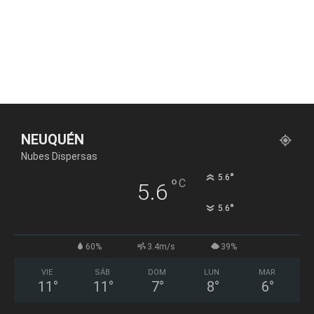
NEUQUÉN
Nubes Dispersas
°
5.6
°
C
5.6
°
5.6
60%
3.4m/s
39%
VIE
SÁB
DOM
LUN
MAR
11
°
11
°
7
°
8
°
6
°