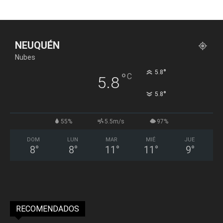
NEUQUÉN
Nubes
°
5.8
°
C
5.8
°
5.8
55%
5.5m/s
97%
DOM
LUN
MAR
MIÉ
JUE
8
°
8
°
11
°
11
°
9
°
RECOMENDADOS