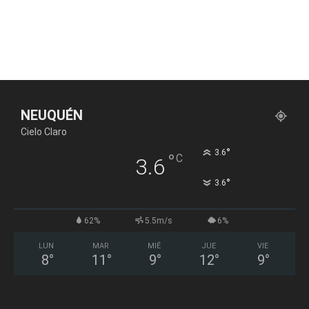
NEUQUÉN
Cielo Claro
°
3.6
°
C
3.6
°
3.6
62%
5.5m/s
6%
LUN
MAR
MIÉ
JUE
VIE
8
°
11
°
9
°
12
°
9
°