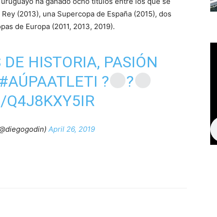
 uruguayo ha ganado ocho títulos entre los que se
 Rey (2013), una Supercopa de España (2015), dos
pas de Europa (2011, 2013, 2019).
 DE HISTORIA, PASIÓN
#AÚPAATLETI
?
?
/Q4J8KXY5IR
(@diegogodin)
April 26, 2019