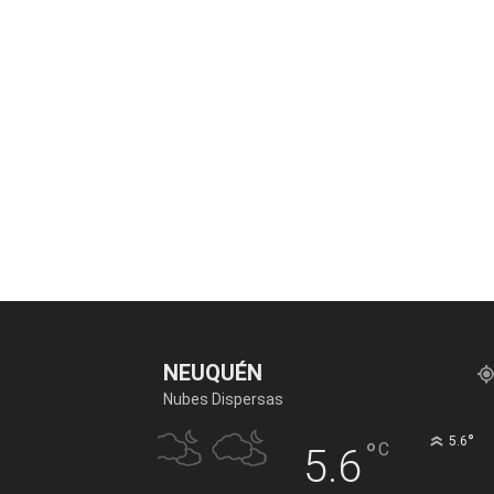
NEUQUÉN
Nubes Dispersas
°
5.6
°
C
5.6