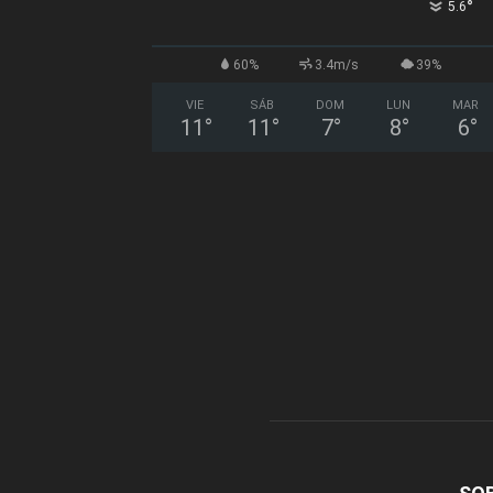
°
5.6
60%
3.4m/s
39%
VIE
SÁB
DOM
LUN
MAR
11
°
11
°
7
°
8
°
6
°