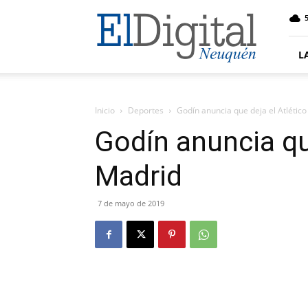
El
5
Digital
Neuquen
L
Inicio
Deportes
Godín anuncia que deja el Atlétic
Godín anuncia qu
Madrid
7 de mayo de 2019