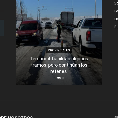
S
L
D
E
PROVINCIALES
Temporal: habilitan algunos
tramos, pero continúan los
Q
retenes
nu
0