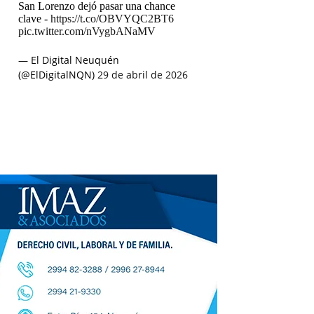
San Lorenzo dejó pasar una chance
clave -
https://t.co/OBVYQC2BT6
pic.twitter.com/nVygbANaMV
— El Digital Neuquén
(@ElDigitalNQN)
29 de abril de 2026