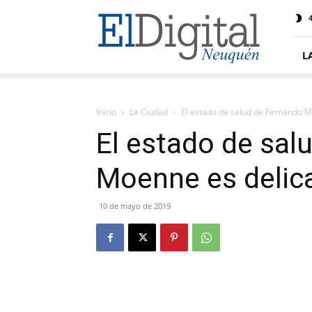
El
4
Digital
Neuquen
L
Inicio
La Ciudad
El estado de salud de Fernando 
El estado de sal
Moenne es delic
10 de mayo de 2019