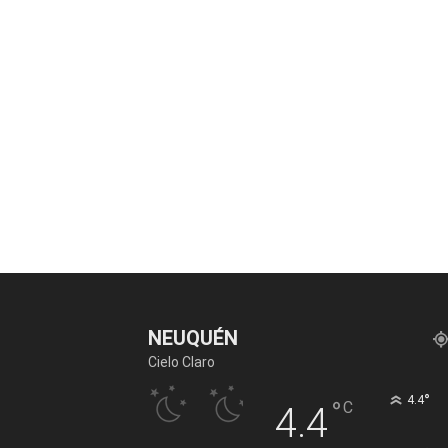
NEUQUÉN
Cielo Claro
°
4.4
°
C
4.4