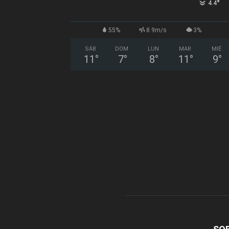
°
4.4
55%
8.9m/s
3%
SÁB
DOM
LUN
MAR
MIÉ
11
°
7
°
8
°
11
°
9
°