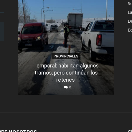
S
L
D
E
PROVINCIALES
Temporal: habilitan algunos
tramos, pero continúan los
Q
retenes
nu
0