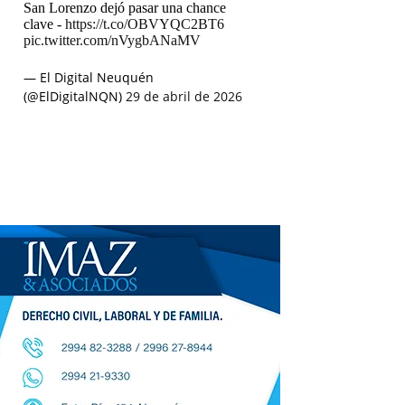
San Lorenzo dejó pasar una chance
clave -
https://t.co/OBVYQC2BT6
pic.twitter.com/nVygbANaMV
— El Digital Neuquén
(@ElDigitalNQN)
29 de abril de 2026