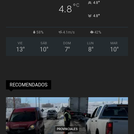
°
4.8
°
C
4.8
°
4.8
58%
4.1m/s
42%
VIE
SÁB
DOM
LUN
MAR
13
°
10
°
7
°
8
°
10
°
RECOMENDADOS
PROVINCIALES